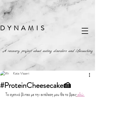
DYNAMIS
A recovery project about eating disorders and lifecoaching
Kata Visseri
#ProteinCheesecake🍰
Το σχετικό βίντεο με την εκτέλεση μου θα το βρεις
εδώ.