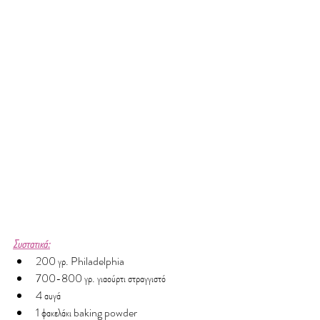
Συστατικά:
200 γρ. Philadelphia
700-800 γρ. γιαούρτι στραγγιστό
4 αυγά
1 φακελάκι baking powder