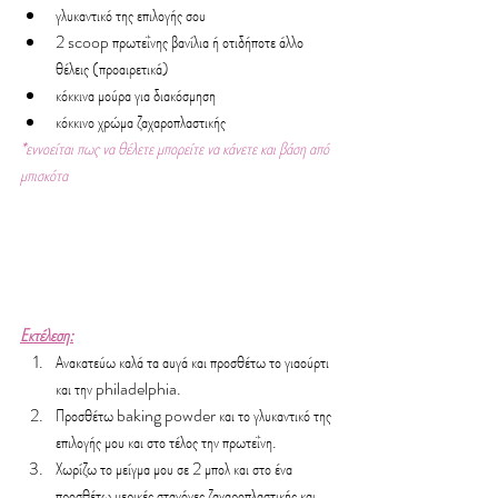
γλυκαντικό της επιλογής σου
2 scoop πρωτεΐνης βανίλια ή οτιδήποτε άλλο 
θέλεις (προαιρετικά)
κόκκινα μούρα για διακόσμηση
κόκκινο χρώμα ζαχαροπλαστικής
*εννοείται πως να θέλετε μπορείτε να κάνετε και βάση από 
μπισκότα
Εκτέλεση:
Ανακατεύω καλά τα αυγά και προσθέτω το γιαούρτι 
και την philadelphia.
Προσθέτω baking powder και το γλυκαντικό της 
επιλογής μου και στο τέλος την πρωτεΐνη.
Χωρίζω το μείγμα μου σε 2 μπολ και στο ένα 
προσθέτω μερικές σταγόνες ζαχαροπλαστικής και 