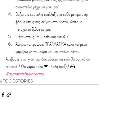
ανακατεύω μέχρι να γίνει ροζ.
Βάζω μια κουταλιά εναλλάξ από κάθε μείγμα στην 
φόρμα όπως σας δείχνω στο βίντεο, ώστε να 
πετύχω το ζεβρέ σχήμα.
Ψήνω στους 180 βαθμούς για 45'.
Αφήνω να κρυώσει ΠΡΑΓΜΑΤΙΚΑ καλά και μετά 
γαρνίρω με τα μούρα μου και απολαμβάνω !
Ανεβάστε story αν την δοκιμάσετε και εγώ θα σας κάνω 
repost ! Θα χαρώ πολύ ❤   Καλή όρεξη! 🍰 
#dynamisbykaterina
#FOODSTORIES
Recent Posts
See All