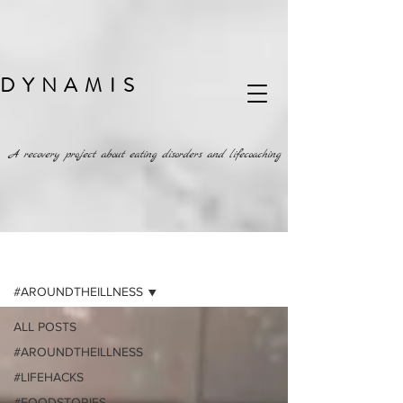
DYNAMIS
A recovery project about eating disorders and lifecoaching
BLOG
#AROUNDTHEILLNESS
ALL POSTS
#AROUNDTHEILLNESS
#LIFEHACKS
#FOODSTORIES