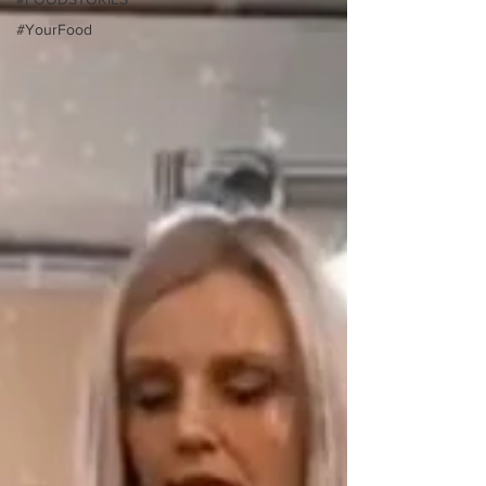
#YourFood