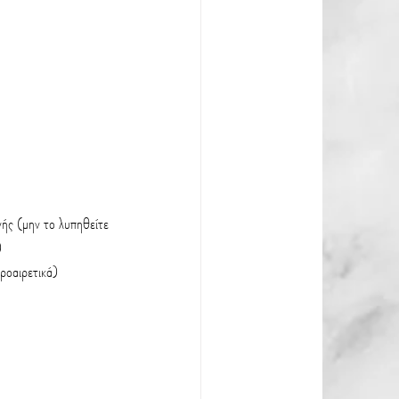
γής (μην το λυπηθείτε 
)
ροαιρετικά)