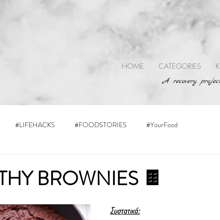
HOME
CATEGORIES
K
A recovery project
#LIFEHACKS
#FOODSTORIES
#YourFood
THY BROWNIES 🍫
Συστατικά: