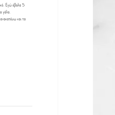
τικό. Εγώ έβαλα 5 
α γάλα.
 ανακατέυω και τα 