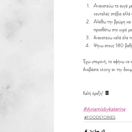
Aνακατεύω τα αυγά με τ
κουταλιές στέβια αλλά 
Aλέθω την βρώμη και τ
προσθέτω στο υγρό με
Ανακατεύω καλά όλα τα
Ψήνω στους 180 βαθ
Έχω υπομονή, το αφήνω να κ
Ανεβάστε story αν την δοκι
Καλή όρεξη! 🍫
#dynamisbykaterina
#FOODSTORIES