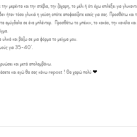
ην μερέντα και την στέβια, την ζάχαρη, το μέλι ή ότι έχω επιλέξει για γλυκαν
δεν ήταν τόσο γλυκιά η γεύση οπότε αποφασίζετε εσείς για σας. Προσθέτω και τ
α αμύγδαλα σε ένα μπλέντερ.  Προσθέτω το μπέικιν, το κακάο, την κανέλα και
ίγμα.
 υλικά και βάζω σε μια φόρμα το μείγμα μου.
μούς για 35-40'.
ρυώσει και μετά απολαμβάνω.
μάσετε και εγώ θα σας κάνω repost ! Θα χαρώ πολύ ❤