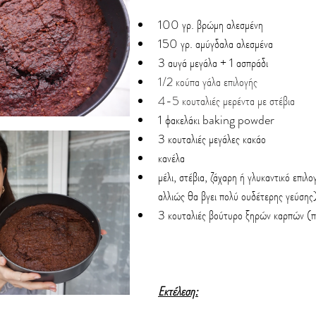
100 γρ. βρώμη αλεσμένη
150 γρ. αμύγδαλα αλεσμένα
3 αυγά μεγάλα + 1 ασπράδι
1/2 κούπα γάλα επιλογής
4-5 κουταλιές μερέντα με στέβια
1 φακελάκι baking powder
3 κουταλιές μεγάλες κακάο
κανέλα
μέλι, στέβια, ζάχαρη ή γλυκαντικό επιλο
αλλιώς θα βγει πολύ ουδέτερης γεύσης
3 κουταλιές βούτυρο ξηρών καρπών (π
Εκτέλεση: