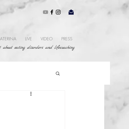
ATERINA
LIVE
VIDEO
PRESS
 about eating disorders and lifecoaching