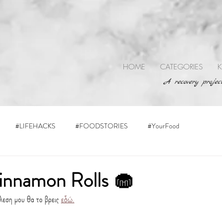
HOME
CATEGORIES
K
A recovery project
#LIFEHACKS
#FOODSTORIES
#YourFood
innamon Rolls 🧁
έλεση μου θα το βρεις 
εδώ.