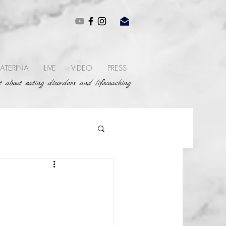
ATERINA
LIVE
VIDEO
PRESS
 about eating disorders and lifecoaching