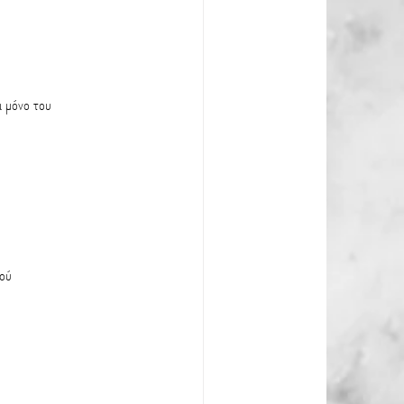
ι μόνο του
πού