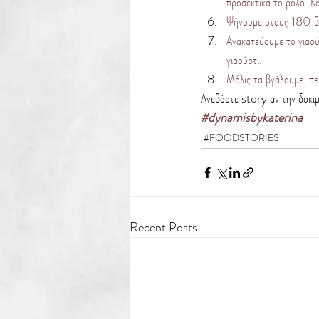
προσεκτικά το ρολό. Κ
Ψήνουμε στους 180 βα
Ανακατεύουμε το γιαού
γιαούρτι.
Μόλις τα βγάλουμε, πε
Ανεβάστε story αν την δοκι
#dynamisbykaterina
#FOODSTORIES
Recent Posts