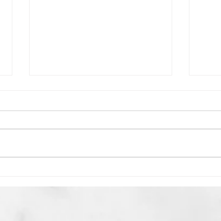
Pista
Strawberry Cheesecake Truffles
🍓