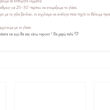
όβουμε σε επιθυμητά κομμάτια.
θμούς για 25-30' περίπου και ετοιμάζουμε το γλάσο.
ρτι με το γάλα βανίλιας, το εκχύλισμα και ανάλογα πόσο πηχτό το θέλουμε προ
ριχύνουμε με το γλάσο.
μάσετε και εγώ θα σας κάνω repost ! Θα χαρώ πολύ 🤍 