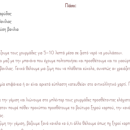
Γλάσο:
καρύδας
ανίλιας
ύση βανίλια
ζουμε τους χουρμάδες για 5-10 λεπτά μέσα σε ζεστό νερό να μουλιάσουν.
ι μαζί με την μπανάνα που έχουμε πολτοποιήσει και προσθέτουμε και το γιαούρτ
 βανίλιας. Γενικά θέλουμε μια ζύμη που να πλάθεται εύκολα, συνεπώς αν χρειάζε
μία επιφάνεια ή αν είναι αρκετά εύπλαστη κατευθείαν στο αντικολλητικό χαρτί.
ε την γέμιση και λιώνουμε στο μπλέντερ τους χουρμάδες προσθέτοντας ελάχιστ
στον πουρέ πόθεν προκύπτει προσθέτουμε το βούτυρο ξηρού καρπού, την κανέλ
ας.
ύμη την γέμιση, βάζουμε ξανά κανέλα κα ό,τι άλλο θέλουμε όπως πχ ξηροί καρπ