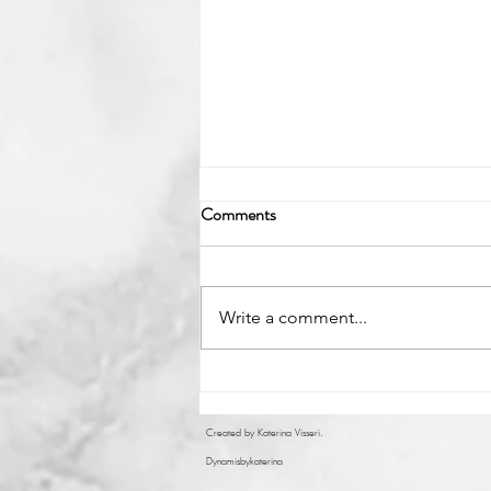
Comments
Write a comment...
Cookie Cake Pops 🍪🎄
Created by
Katerina Visseri
.
Dynamisbykaterina