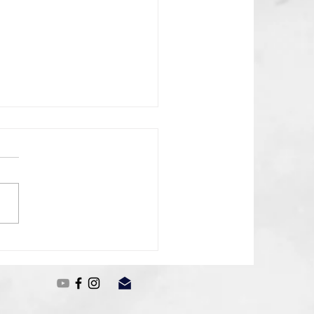
chio Cheesecake 💚