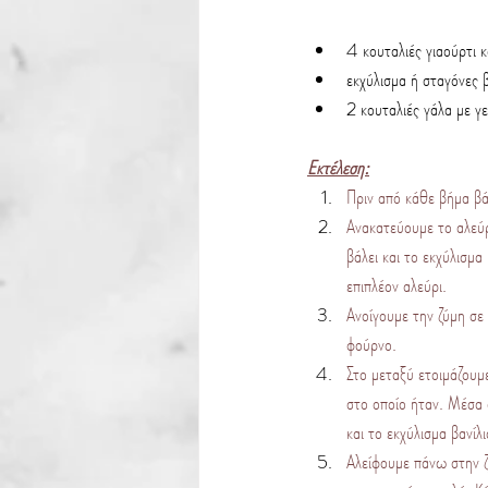
4 κουταλιές γιαούρτι 
εκχύλισμα ή σταγόνες β
2 κουταλιές γάλα με γε
Εκτέλεση:
Πριν από κάθε βήμα βά
Ανακατεύουμε το αλεύρ
βάλει και το εκχύλισμα
επιπλέον αλεύρι.
Ανοίγουμε την ζύμη σε 
φούρνο.
Στο μεταξύ ετοιμάζουμ
στο οποίο ήταν. Μέσα 
και το εκχύλισμα βανίλι
Αλείφουμε πάνω στην ζ