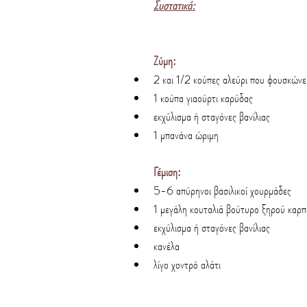
Συστατικά:
Ζύμη:
2 και 1/2 κούπες αλεύρι που φουσκώνε
1 κούπα γιαούρτι καρύδας
εκχύλισμα ή σταγόνες βανίλιας
1 μπανάνα ώριμη
Γέμιση:
5-6 απύρηνοι βασιλικοί χουρμάδες
1 μεγάλη κουταλιά βούτυρο ξηρού καρ
εκχύλισμα ή σταγόνες βανίλιας
κανέλα
λίγο χοντρό αλάτι