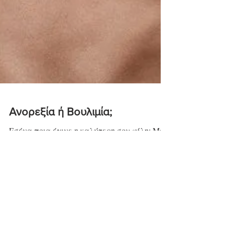
Ανορεξία ή Βουλιμία;
Εσένα ποια έγινε η καλύτερη σου φίλη; Με
ποια βρήκες περισσότερα κοινά σημεία; Σε
εγκατέλειψε καμία; κάνατε ταξίδια μαζί;
Σήμερα σε...