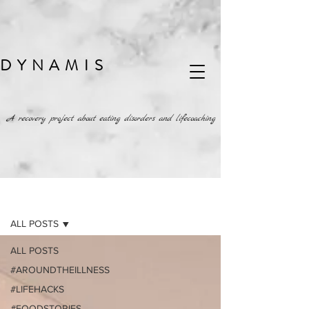
DYNAMIS
A recovery project about eating disorders and lifecoaching
BLOG
ALL POSTS
ALL POSTS
#AROUNDTHEILLNESS
#LIFEHACKS
#FOODSTORIES