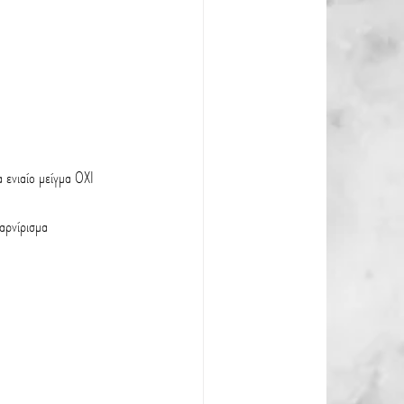
α ενιαίο μείγμα ΟΧΙ 
γαρνίρισμα