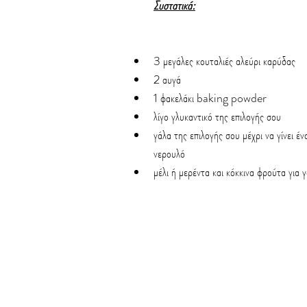
Συστατικά:
3 μεγάλες κουταλιές αλεύρι καρύδας
2 αυγά
1 φακελάκι baking powder
λίγο γλυκαντικό της επιλογής σου
γάλα της επιλογής σου μέχρι να γίνει έν
νερουλό
μέλι ή μερέντα και κόκκινα φρούτα για 