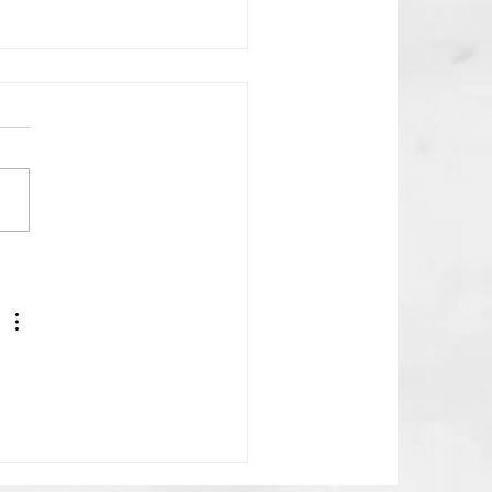
chio Cheesecake 💚