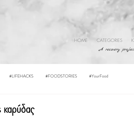
HOME
CATEGORIES
K
A recovery project
#LIFEHACKS
#FOODSTORIES
#YourFood
καρύδας