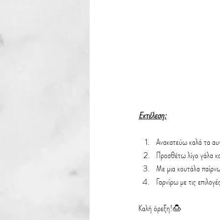
Εκτέλεση:
Ανακατεύω καλά τα αυ
Προσθέτω λίγο γάλα κα
Με μια κουτάλα παίρνω 
Γαρνίρω με τις επιλογ
Καλή όρεξη!🍮