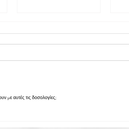
Pista
Strawberry Cheesecake Truffles
🍓
υν με αυτές τις δοσολογίες;