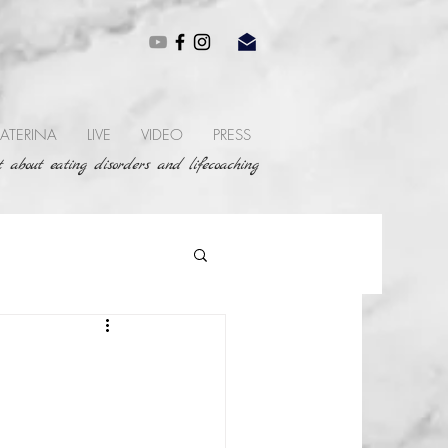
ATERINA
LIVE
VIDEO
PRESS
 about eating disorders and lifecoaching