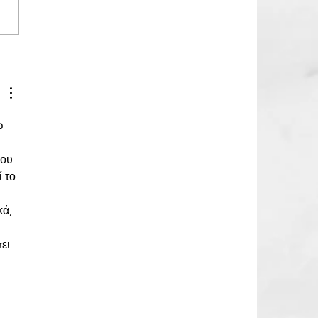
ω μας τελικά μας χαζεύουν..;
ω 
 
που 
 το 
ά, 
 
ει 