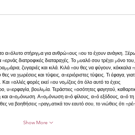
Την «ορθορεξία» την ξέρεις;
Οι γύρ
 το απόλυτο στήριγμα για ανθρώπους που το έχουν ανάγκη. Ξέρ
α περνάς διατροφικές διαταραχές. Το μυαλό σου τρέχει μόνο του,
ραμμάρια, ζυγαριές και κιλά. Κιλά που θες να φύγουν, κόκκαλα 
θες να χωρέσεις και τύψεις, απεριόριστες τύψεις. Τι έφαγα, γιατί
 Και πολλές φορές εκεί που νομίζεις ότι όλο αυτό το έχεις 
ρο, υπερφαγία, βουλιμία. Τεράστιες ποσότητες φαγητού, καθαρτικ
κή και απομόνωση. Απομόνωση από φίλους, από εξόδους, από τη
θες να βοηθήσεις πραγματικά τον εαυτό σου, το νιώθεις ότι πρέπ
Show More