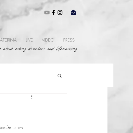
ATERINA
LIVE
VIDEO
PRESS
 about eating disorders and lifecoaching
 ύπουλα με την 