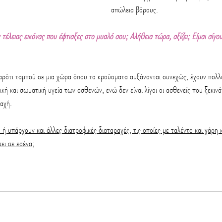
απώλεια βάρους. 
 τέλειας εικόνας που έφτιαξες στο μυαλό σου; Αλήθεια τώρα, αξίζει; Είμαι σίγου
 παρότι ταμπού σε μια χώρα όπου τα κρούσματα αυξάνονται συνεχώς, έχουν πολλά
ική και σωματική υγεία των ασθενών, ενώ δεν είναι λίγοι οι ασθενείς που ξεκινά
αχή.
 ή υπάρχουν και άλλες διατροφικές διαταραχές, τις οποίες με ταλέντο και χάρη 
ει σε εσένα;