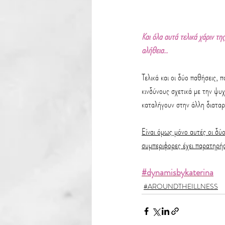
Και όλα αυτά τελικά χάριν της
αλήθεια..
Τελικά και οι δύο παθήσεις,
κινδύνους σχετικά με την ψυχ
καταλήγουν στην άλλη διαταρ
Είναι όμως μόνο αυτές οι δύο
συμπεριφορες έχει παρατηρήσ
#dynamisbykaterina
#AROUNDTHEILLNESS