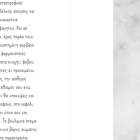
αταστροφικές 
ολικής άσκησης και 
υσιαστικά 
φαγητού. Και σε 
, έχεις παρέα τους 
ρωστημένη ακρίβεια 
ς φαρμακοποιός 
ματα ενοχής, φόβου 
τείς εν προκειμένω 
η, την αίσθηση 
ο εθισμός σου ενώ 
ν θα υποκύψεις και 
οφάγο, στο κεφάλι, 
ον ύπνο σου και 
. Τα βουλιμικά άτομα 
ονικό βάρος σώματος. 
τε παρατηρείται 