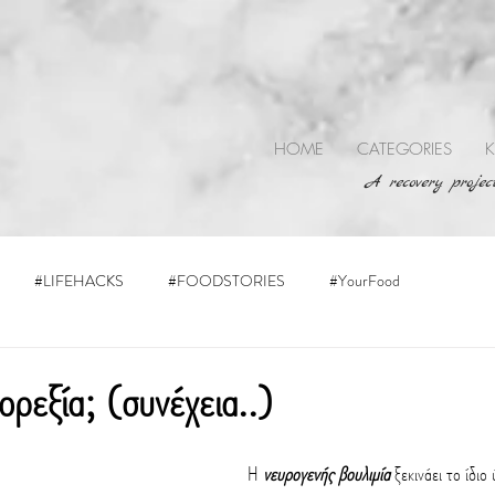
HOME
CATEGORIES
K
A recovery project
#LIFEHACKS
#FOODSTORIES
#YourFood
ορεξία; (συνέχεια..)
Η 
νευρογενής βουλιμία
 ξεκινάει το ίδιο