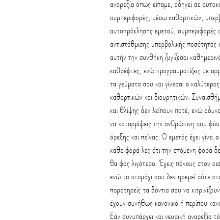
ανορεξία όπως είπαμε, οδηγεί σε αυτοκ
συμπεριφορές, μέσω καθαρτικών, υπερβ
αυτοπρόκλησης εμετού, συμπεριφορές ο
αντιστάθμισης υπερβολικής ποσότητας 
αυτήν την συνθήκη ζυγίζεσαι καθημερινά
καθρέφτες, ενώ προγραμματίζεις με αρ
τα γεύματα σου και γίνεσαι ο καλύτερο
καθαρτικών και διουρητικών. Συναισθή
και θλίψης δεν λείπουν ποτέ, ενώ αδυνα
να καταρρίψεις την ανθρώπινη σου φύσ
όρεξης και πείνας. Ο εμετός έχει γίνει 
κάθε φορά λες ότι την επόμενη φορά δε
θα φας λιγότερο. Έχεις πόνους στον οισ
ενώ το στομάχι σου δεν ηρεμεί ούτε στ
παρατηρείς τα δόντια σου να κιτρινίζουν
έχουν συνήθως κανονικό ή περίπου καν
Εάν συνυπάρχει και νευρική ανορεξία τό