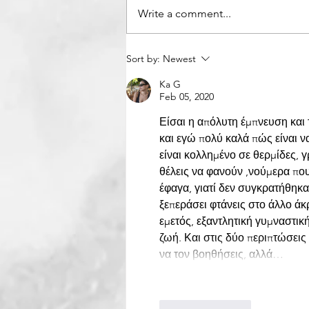
Write a comment...
Τα μαλλιά μου που πήγαν..;;
Sort by:
Newest
Ka G
Feb 05, 2020
Είσαι η απόλυτη έμπνευση και
και εγώ πολύ καλά πώς είναι ν
είναι κολλημένο σε θερμίδες, γ
θέλεις να φανούν ,νούμερα που 
έφαγα, γιατί δεν συγκρατήθηκα.
ξεπεράσει φτάνεις στο άλλο άκ
εμετός, εξαντλητική γυμναστι
ζωή. Και στις δύο περιπτώσεις 
να τον βοηθήσεις, αλλά…
Like
Reply